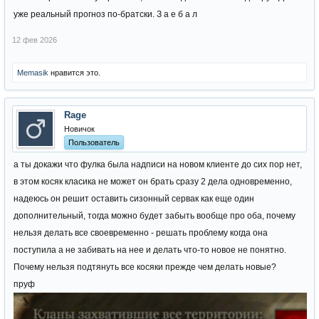
уже реальный прогноз по-братски. З а е б а л
12 фев 2026
Memasik
нравится это.
Rage
Новичок
Пользователь
а ты докажи что фулка была надписи на новом клиенте до сих пор нет,
в этом косяк класика не может он брать сразу 2 дела одновременно,
надеюсь он решит оставить сизонный сервак как еще один
дополнительный, тогда можно будет забыть вообще про оба, почему
нельзя делать все своевременно - решать проблему когда она
поступила а не забивать на нее и делать что-то новое не понятно.
Почему нельзя подтянуть все косяки прежде чем делать новые?
пруф