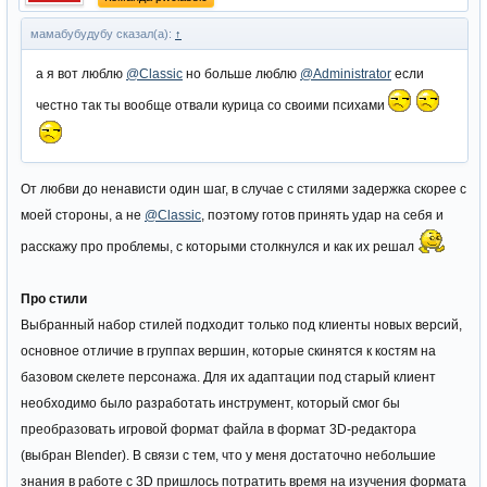
мамабубудубу сказал(а):
↑
а я вот люблю
@Classic
но больше люблю
@Administrator
если
честно так ты вообще отвали курица со своими психами
От любви до ненависти один шаг, в случае с стилями задержка скорее с
моей стороны, а не
@Classic
, поэтому готов принять удар на себя и
расскажу про проблемы, с которыми столкнулся и как их решал
Про стили
Выбранный набор стилей подходит только под клиенты новых версий,
основное отличие в группах вершин, которые скинятся к костям на
базовом скелете персонажа. Для их адаптации под старый клиент
необходимо было разработать инструмент, который смог бы
преобразовать игровой формат файла в формат 3D-редактора
(выбран Blender). В связи с тем, что у меня достаточно небольшие
знания в работе с 3D пришлось потратить время на изучения формата