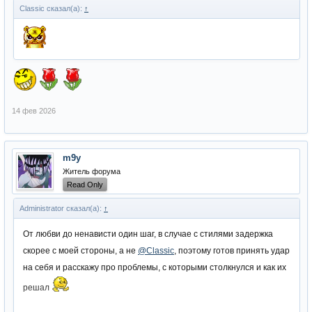
Classic сказал(а):
↑
данный момент имеет ряд проблем, над исправлением которых мы
работаем. В ближайшие дни выйдет версия 0.9.3 с важными
исправлениями включая и этот момент.
14 фев 2026
m9y
Житель форума
Read Only
Administrator сказал(а):
↑
От любви до ненависти один шаг, в случае с стилями задержка
скорее с моей стороны, а не
@Classic
, поэтому готов принять удар
на себя и расскажу про проблемы, с которыми столкнулся и как их
решал