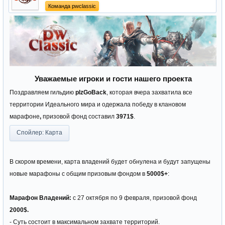
Команда pwclassic
Уважаемые игроки и гости нашего проекта
Поздравляем гильдию
plzGoBack
, которая вчера захватила все
территории Идеального мира и одержала победу в клановом
марафоне
,
призовой фонд составил
3971
$
.
Спойлер:
Карта
В скором времени, карта владений будет обнулена и будут запущены
новые марафоны с общим призовым фондом в
5000$+
:
Марафон Владений:
с 27 октября по 9 февраля, призовой фонд
2000$
.
- Суть состоит в максимальном захвате территорий.