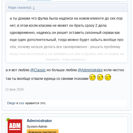
Rage сказал(а):
↑
а ты докажи что фулка была надписи на новом клиенте до сих пор
нет, в этом косяк класика не может он брать сразу 2 дела
одновременно, надеюсь он решит оставить сизонный сервак как
еще один дополнительный, тогда можно будет забыть вообще про
оба, почему нельзя делать все своевременно - решать проблему
когда она поступила а не забивать на нее и делать что-то новое не
Нажмите, чтобы раскрыть...
понятно. Почему нельзя подтянуть все косяки прежде чем делать
новые?
а я вот люблю
@Classic
но больше люблю
@Administrator
если честно
пруф
так ты вообще отвали курица со своими психами
Посмотреть вложение 10246
12 фев 2026
Diego
и
sss
нравится это.
Administrator
System Admin
Команда pwclassic