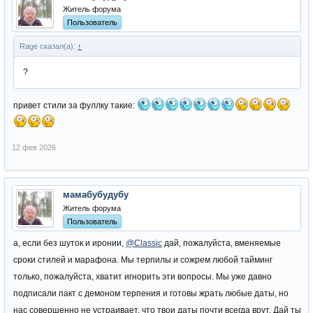
Территории 1 уровня (супер города - ГД, ГИ) - 80x80
Житель форума
По завершению Марафона Владений и подведения итогов - будет
Пользователь
произведена оценка внесенных изменений и их польза, возможен
Rage сказал(а):
↑
возврат к предыдущим лимитам или их изменение.
?
привет стили за фуллку такие:
12 фев 2026
мамабубудубу
Житель форума
Пользователь
а, если без шуток и иронии,
@Classic
дай, пожалуйста, вменяемые
сроки стилей и марафона. Мы терпилы и сожрем любой тайминг
только, пожалуйста, хватит игнорить эти вопросы. Мы уже давно
подписали пакт с демоном терпения и готовы жрать любые даты, но
нас совершенно не устраивает, что твои даты почти всегда врут. Дай ты