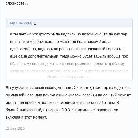
сложностей.
Rage сказал(а):
↑
а ты докажи что фулка была надписи на новом клиенте до сих пор
нет, в этом косяк класика не может он брать сразу 2 дела
одновременно, надеюсь он решит оставить сизонный сервак как
еще один дополнительный, тогда можно будет забыть вообще про
оба, почему нельзя делать все своевременно - решать проблему
когда она поступила а не забивать на нее и делать что-то новое не
Нажмите, чтобы раскрыть...
понятно. Почему нельзя подтянуть все косяки прежде чем делать
новые?
Вы упускаете важный нюанс, что новый клиент до сих пор находится в
пруф
публичной бете (для поиска ошибок/неточностей) и на данный момент
Посмотреть вложение 10246
имеет ряд проблем, над исправлением которых мы работаем. В
ближайшие дни выйдет версия 0.9.3 с важными исправлениями
включая и этот момент.
12 фев 2026