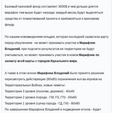
Базовый призовой фонд составляет 3000$ и чем дольше длится
марафон тем выше будет награда: каждый месяц будут выделяться
средства от пожертвований проекта и прибавляться к призовому
фонду.
По нашим нововведениям гильдия, которая последней захватила карту
перед обнулением - не может принимать участие в
Марафоне
Владений
, при подсчете результатов ее территории не будут
учитываться, но может принимать участие в новом
Марафоне по
захвату всей карты
и
городов Идеального мира
.
А также в этом сезоне
Марафона Владений
было принято решение
пересмотреть действующие (80x80) ограничения кол-ва игроков на
Территориальных Войнах, новые лимиты:
Территории 3 уровня (поселки, деревни) - 40x40
Территории 2 уровня (города - ГМ, ГО, ГП) - 60x60
Территории 1 уровня (супер города - ГД, ГИ) - 80x80
По завершению Марафона Владений и подведения итогов - будет