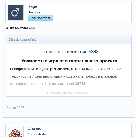
Rage
Новичок
Пользователь
а где результаты
Classic сказал(а):
↑
Посмотреть вложение 9393
Уважаемые игроки и гости нашего проекта
Поздравляем гильдию
plzGoBack
, которая вчера захватила все
территории Идеального мира и одержала победу в клановом
марафоне
,
призовой фонд составил
3971
$
.
Нажмите, чтобы раскрыть...
Спойлер:
Карта
11 фев 2026
В скором времени, карта владений будет обнулена и будут
запущены новые марафоны с общим призовым фондом в
5000$+
:
Classic
Марафон Владений:
с 27 октября по 9 февраля, призовой фонд
Administrator