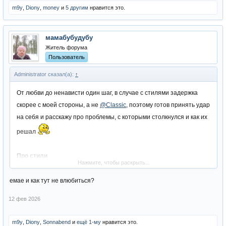
m9y
,
Diony
,
money
и
5 другим
нравится это.
мамабубудубу
Житель форума
Пользователь
Administrator сказал(а):
↑
От любви до ненависти один шаг, в случае с стилями задержка
скорее с моей стороны, а не
@Classic
, поэтому готов принять удар
на себя и расскажу про проблемы, с которыми столкнулся и как их
решал
Про стили
Нажмите, чтобы раскрыть...
Выбранный набор стилей подходит только под клиенты новых
версий, основное отличие в группах вершин, которые скинятся к
емае и как тут не влюбиться?
костям на базовом скелете персонажа. Для их адаптации под
12 фев 2026
старый клиент необходимо было разработать инструмент,
который смог бы преобразовать игровой формат файла в формат
m9y
,
Diony
,
Sonnabend
и
ещё 1-му
нравится это.