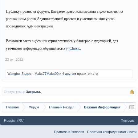
Публикуя ролик на форуме, Вы даете право использовать видео-контент из
ролика и сам ролик Администрацией проекта и участникам конкурсов
проводимых Администрацией.
Возможен заказ видео или серии летсплеев у блогеров с аудиторией, для
уточнения информации обращайтесь к
@Classic
.
23 окт 2021
Wangbu
,
Задрот
,
Maks77Maks09
и
4 другим
нравится это.
Статус темы:
Закрыта.
Главная
Форум
Главный Раздел
Важная Информация
Russian (RU)
Помощь
Правила и Условия
Политика конфиденциальности