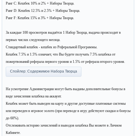
Ранг C: Кешбек 10% и 2% + Наборы Творца.
Ранг D: Кешбек 12.5% и 2.5% + Наборы Творца.
Ранг F: Кешбек 15% и 3% + Наборы Творца.
За каждые 100 просмотров выдаётся 1 Набор Творца, выдача происходит в
первых числах следующего месяца.
Стандартный кешбек - кешбек из Реферальной Программы.
Кешбек 7.5% и 1.5% означает, что Вы будете получать 7.5% кешбека от
пожертвований реферала первого уровня и 1.5% от реферала второго уровня.
Спойлер:
Содержимое Набора Творца
На усмотрение Администрации могут быть выданы дополнительные бонусы в
виде зачисления кешбека на аккаунт.
Кешбек может быть выведен на карту и другие доступные платежные системы
или переведен в игровое золото (при переводе в игру действуют скидки и бонусы
до 60%).
Отслеживать историю зачислений и выводов кешбека Вы можете в Личном
Кабинете.